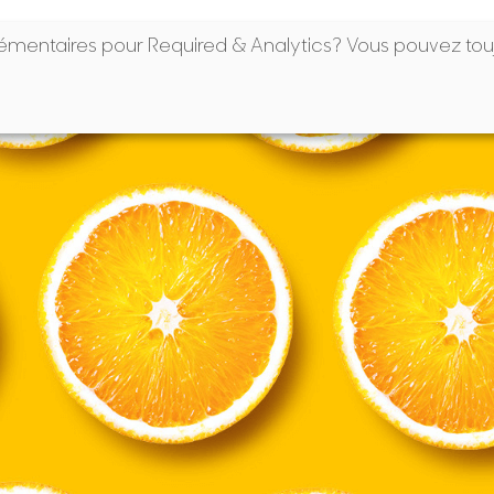
plémentaires pour
Required & Analytics
? Vous pouvez tou
PRODUITS
NOTRE HÉRITAGE
BIENFAITS DU JUS