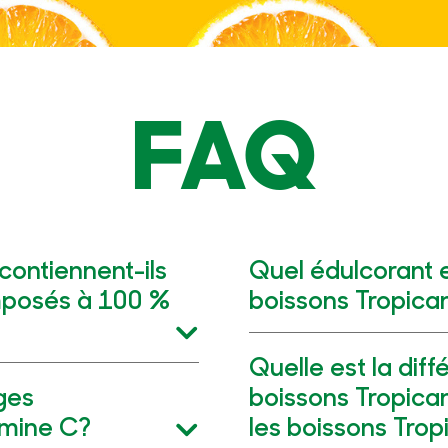
FAQ
contiennent-ils
Quel édulcorant es
omposés à 100 %
boissons Tropica
Quelle est la diff
ges
boissons Tropica
tamine C?
les boissons Tro