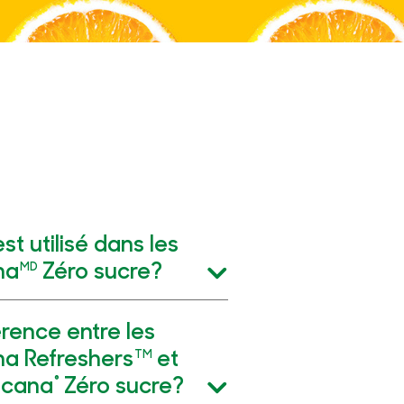
t utilisé dans les
na
Zéro sucre?
MD
érence entre les
na Refreshers
et
TM
picana
Zéro sucre?
®