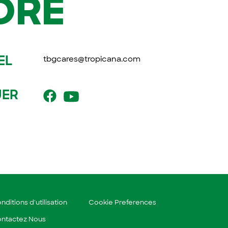
DRE
EL
tbgcares@tropicana.com
UER
Facebook (opens a new
Facebook (opens a new
window)
window)
nditions d'utilisation
Cookie Preferences
ntactez Nous