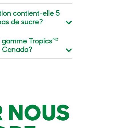
ion contient-elle 5
a pas de sucre?
la gamme Tropics
MD
au Canada?
 NOUS