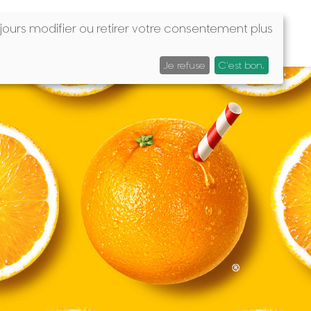
jours modifier ou retirer votre consentement plus
Search
EN
FAQ
CONTACTEZ NOUS
Je refuse
C'est bon.