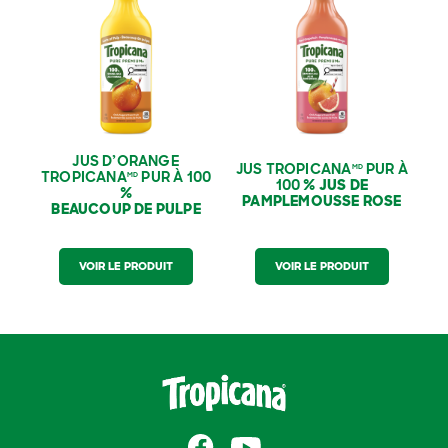
Tropicana
Pur À
100 % Jus De
MD
100 % ‑ Beaucoup De
Pamplemousse Rose
Pulpe
JUS D’ORANGE
JUS TROPICANA
PUR À
MD
TROPICANA
PUR À 100
MD
100 %
JUS DE
%
PAMPLEMOUSSE ROSE
BEAUCOUP DE PULPE
VOIR LE PRODUIT
VOIR LE PRODUIT