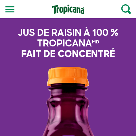
Ouvrir
Ou
Rech
le
menu
JUS DE RAISIN À 100 %
TROPICANA
MD
FAIT DE CONCENTRÉ