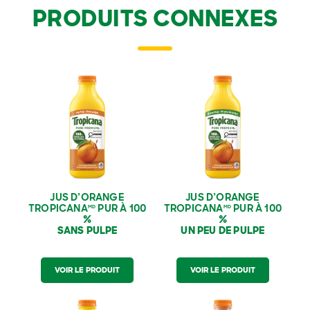
PRODUITS CONNEXES
Jus D’orange
Jus D’orange
Tropicana
Pur À
Tropicana
Pur À
MD
MD
100 % ‑ Sans Pulpe
100 % ‑ Un Peu De
Pulpe
JUS D’ORANGE
JUS D’ORANGE
TROPICANA
PUR À 100
TROPICANA
PUR À 100
MD
MD
%
%
SANS PULPE
UN PEU DE PULPE
VOIR LE PRODUIT
VOIR LE PRODUIT
Jus D’orange
Jus Tropicana
Pur À
MD